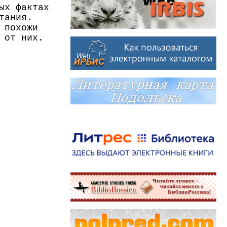
ых фактах
тания.
 похожи
я от них.