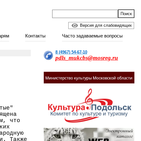
Версия для слабовидящих
арям
Контакты
Часто задаваемые вопросы
8 (4967) 54-67-10
pdls_mukcbs@mosreg.ru
тые"
ящена
м, что
ких
ародную
и. Также