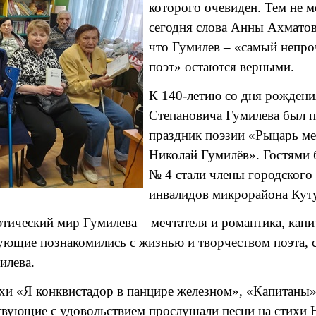
которого очевиден. Тем не м
сегодня слова Анны Ахматов
что Гумилев – «самый непр
поэт» остаются верными.
К 140-летию со дня рождени
Степановича Гумилева был 
праздник поэзии «Рыцарь м
Николай Гумилёв». Гостями 
№ 4 стали члены городского
инвалидов микрорайона Кут
этический мир Гумилева – мечтателя и романтика, ка
ующие познакомились с жизнью и творчеством поэта, 
илева.
ихи «Я конквистадор в панцире железном», «Капитаны»
твующие с удовольствием прослушали песни на стихи 