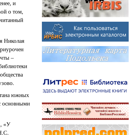
енее, и
ой о том,
очитанный
я Николая
приурочен
ечты –
библиотеки
 общества
узово.
питана южных
с основными
, «У
Н.С.