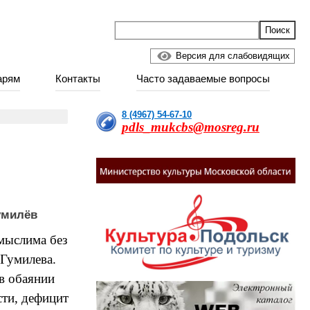
Версия для слабовидящих
арям
Контакты
Часто задаваемые вопросы
8 (4967) 54-67-10
pdls_mukcbs@mosreg.ru
умилёв
мыслима без
Гумилева.
 в обаянии
сти, дефицит