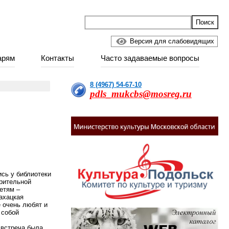
Версия для слабовидящих
арям
Контакты
Часто задаваемые вопросы
8 (4967) 54-67-10
pdls_mukcbs@mosreg.ru
сь у библиотеки
орительной
етям –
ахацкая
 очень любят и
 собой
 встреча была