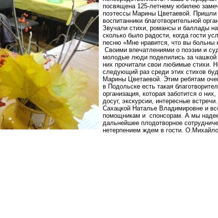
посвящена 125-летнему юбилею заме
поэтессы Марины Цветаевой. Пришли 
воспитанники благотворительной орга
Звучали стихи, романсы и баллады на
сколько было радости, когда гости у
песню «Мне нравится, что вы больны
Своими впечатлениями о поэзии и с
молодые люди поделились за чашкой 
них прочитали свои любимые стихи. Н
следующий раз среди этих стихов буд
Марины Цветаевой. Этим ребятам очен
в Подольске есть такая благотворите
организация, которая заботится о них,
досуг, экскурсии, интересные встречи
Сахацкой Наталье Владимировне и вс
помощникам и спонсорам. А мы наде
дальнейшее плодотворное сотрудниче
нетерпением ждем в гости.
О.Михайло