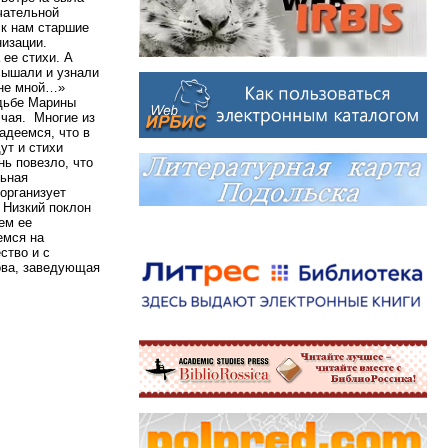
чательной
к нам старшие
низации.
 ее стихи. А
слышали и узнали
 не мной…»
удьбе Марины
чая. Многие из
адеемся, что в
ут и стихи
ь повезло, что
льная
 организует
. Низкий поклон
ем ее
емся на
ство и с
ва, заведующая